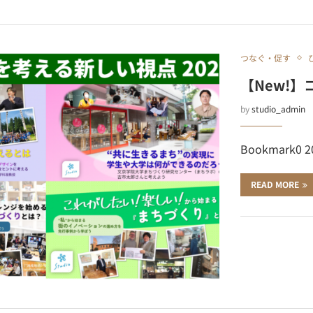
つなぐ・促す
【New!】
by
studio_admin
Bookmark0 
READ MORE