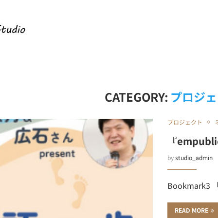
CATEGORY:
プロジェ
プロジェクト
『empubli
by
studio_admin
Bookmark3 
READ MORE