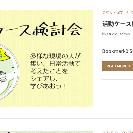
つなぐ・促す
活動ケース
by
studio_admin
Bookmark0 S
READ MORE
ひろば
プロジ