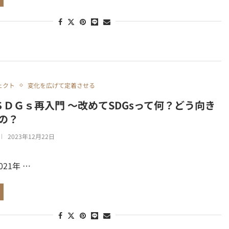
ェクト
変化を広げて定着させる
】ＳＤＧｓ再入門 ～改めてSDGsって何？どう向き
の？
2023年12月22日
2021年 …