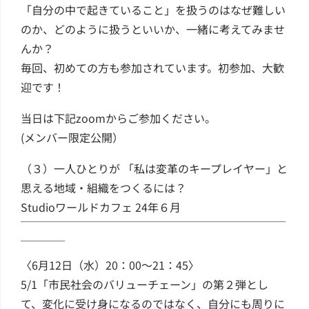
「自分の中で起きていること」を扱うのはなぜ難しい
のか、どのように扱うといいか、一緒に考えてみませ
んか？
毎回、初めての方も参加されています。初参加、大歓
迎です！
当日は下記zoomからご参加ください。
(メンバー限定公開）
（３）一人ひとりが 「私は変革のキープレイヤー」と
思える地域・組織をつくるには？
Studioワールドカフェ 24年６月
￣￣￣￣￣￣￣￣￣￣￣￣￣￣￣￣￣￣￣￣￣￣￣￣
￣￣￣￣
〈6月12日（水）20：00～21：45〉
5/1「市民社会のバリューチェーン」の第２弾とし
て、変化に受け身になるのではなく、自分にも周りに