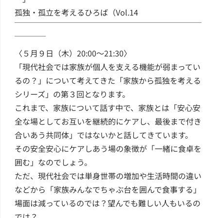
孤独・孤立を考えるひろば（Vol.14
￣￣￣￣￣￣￣￣￣￣￣￣￣￣￣￣￣￣￣￣￣￣￣￣
￣￣￣￣
〈５月９日（木）20:00～21:30〉
「現代社会では家族が個人を支える機能が弱まってい
るの？」について考えてきた「家族から孤独を考える
シリーズ」の第３回となります。
これまで、家族について話す中で、家族とは「安心安
全な場としてお互いを継続的にケアし、最後まで付き
合いあう共同体」ではないかと話してきています。
その安全安心にケアしあう場の象徴が「一緒に食卓を
囲む」なのでしょう。
ただ、現代社会では単身世帯の増加や生活時間の違い
などから「家族みんなでちゃぶ台を囲んで食事する」
場面は減っているのでは？望んでも難しい人もいるの
では？