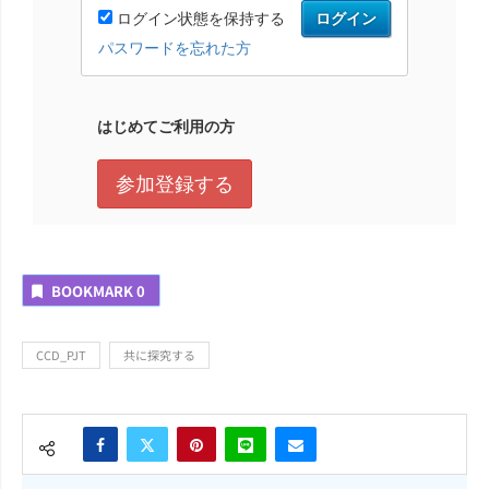
BOOKMARK
0
CCD_PJT
共に探究する