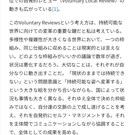
位での自発的レビュー（Voluntary Local Review）の
動きも広がっている
[1]
。
このVoluntary Reviewsという考え方は、持続可能な
世界に向けての変革の重要な鍵だと私は考えている。
多様性や複雑性が大きくなる世界において、一つの枠
組み、同じ仕組みに収めることは現実的とは言えな
い。どのような枠組みがいいかの議論で数年が過ぎ、
状況は悪化するだろう。大切なことは、それぞれが自
分なりに動き出すことだ。「現状のままでは持続でき
ない」という問題意識と「持続可能な姿へ変革する」
という大きな絵を分かち合いながらも、国によって状
況も事情も大きく異なる。それゆえ全体で決めた枠組
みではなく、自分達の文脈の上で成し遂げることを考
え、それを自発的にセルフ・マネジメントする。それ
を主体間でコミュニケーションしながら協調すること
で、全体としての成果を高める。