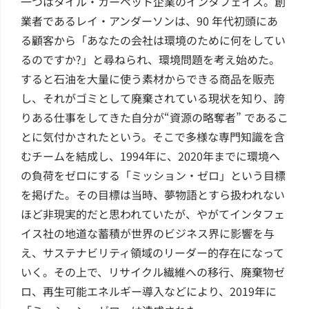
一つはタイル・カーペット企業のインタフェイス。創
業者であるレイ・アンダーソンは、90 年代初頭にあ
る顧客から「あなたの会社は環境のために何をしてい
るのですか?」と尋ねられ、環境問題を考え始めた。
すると石油を大量に使う素材からできる商品を販売
し、それがゴミとして廃棄されている現状を知り、誇
りある仕事をしてきた自分が“資源の略奪者” であるこ
とに気付かされたという。そこで多様な専門知識を含
むチームを結成し、1994年に、2020年までに環境へ
の負荷をゼロにする「ミッション・ゼロ」という目標
を掲げた。その目標は当時、夢物語とすら扱われない
ほど非現実的だと思われていたが、やがてインタフェ
イス社の地道な蓄積が世界のビジネス界に影響を与
え、サステナビリティ領域のリーダー的存在になって
いく。その上で、リサイクル繊維への移行、廃棄物ゼ
ロ、再生可能エネルギー導入などにより、2019年に