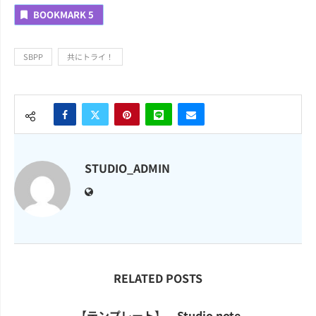
BOOKMARK
5
SBPP
共にトライ！
STUDIO_ADMIN
RELATED POSTS
【テンプレート】 Studio note