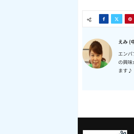
えみ (
エンパ
の興味
ます♪