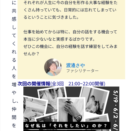
に
それぞれが人生に今の自分を形作る大事な経験をた
くさん持っていても、日常的には忘れてしまってい
共
るということに気づきました。
感
し
仕事を始めてからは特に、自分の話をする機会って
て
本当に少ないなと実感するばかりです。
く
ぜひこの機会に、自分の経験を話す練習をしてみま
れ
せんか？
る
渡邉さや
人
ファシリテーター
を
次回の開催情報
(全3回 21
:00~22:00開催
)
増
や
し、
仲
間
を