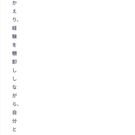
か
え
り、
経
験
を
棚
卸
し
し
な
が
ら、
自
分
と