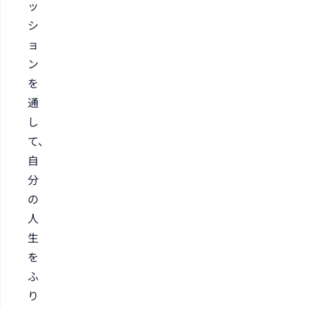
ッ
シ
ョ
ン
を
通
し
て、
自
分
の
人
生
を
ふ
り