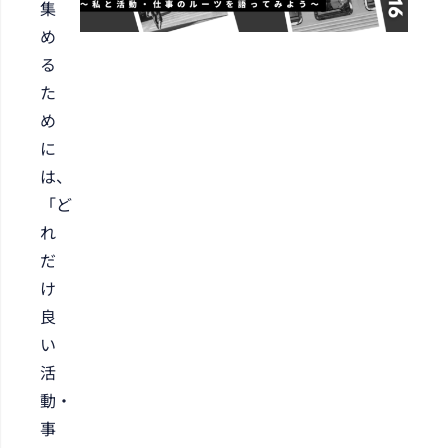
集
め
る
た
め
に
は、
「ど
れ
だ
け
良
い
活
動・
事