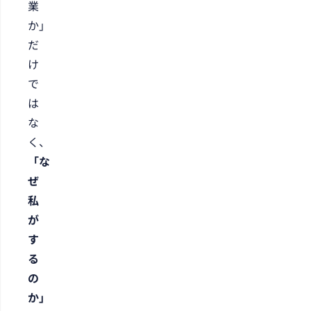
業
か」
だ
け
で
は
な
く、
「な
ぜ
私
が
す
る
の
か」