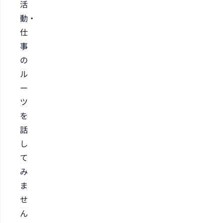
活
動・
仕
事
の
ル
ー
ツ
を
話
し
て
み
ま
せ
ん