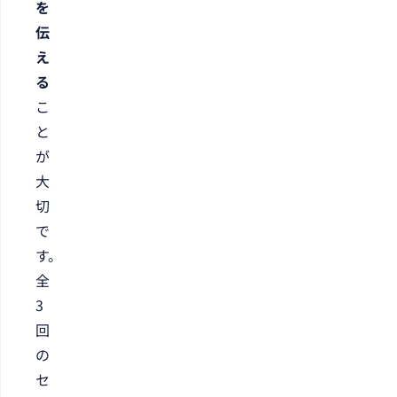
を
伝
え
る
こ
と
が
大
切
で
す。
全
3
回
の
セ