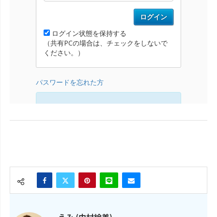
えみ (中村絵美)